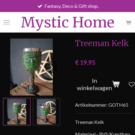
Fantasy, Deco & Gift shop.
Ga
direct
Mystic Home
naar
de
hoofdinhoud
Treeman Kelk
€ 19,95
In
winkelwagen
Artikelnummer:
GOTH65
Treeman Kelk
Materiaal - RVS/Kunsthars