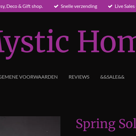
sy, Deco & Gift shop.
Snelle verzending
Live Sales
ystic Ho
GEMENE VOORWAARDEN
REVIEWS
&&SALE&&
Spring So