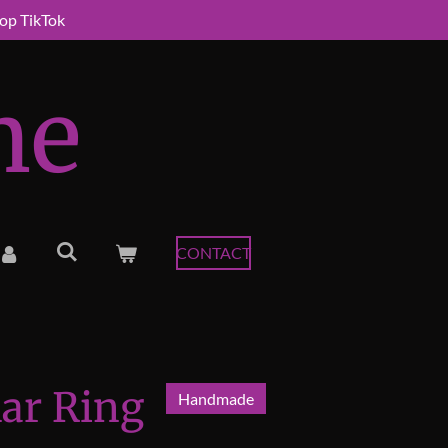
 op TikTok
me
CONTACT
lar Ring
Handmade