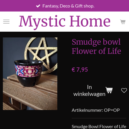
Fantasy, Deco & Gift shop.
Ga
direct
Mystic Home
naar
de
hoofdinhoud
Smudge bowl
Flower of Life
€ 7,95
In
winkelwagen
Artikelnummer:
OP=OP
Smudge Bowl Flower of Life