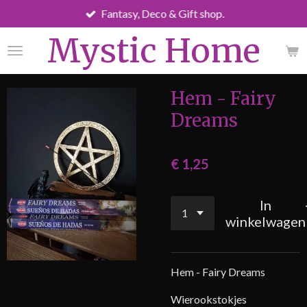
Fantasy, Deco & Gift shop.
Ga
direct
Mystic Home
naar
de
hoofdinhoud
Hem - Fairy
Dreams
€ 1,25
In
winkelwagen
Hem - Fairy Dreams
Wierookstokjes