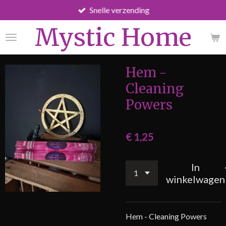
Snelle verzending
Ga
direct
Mystic Home
naar
de
hoofdinhoud
Hem -
Cleaning
Powers
€ 1,25
In
winkelwagen
Hem - Cleaning Powers