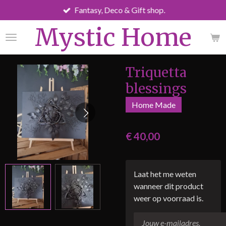
Fantasy, Deco & Gift shop.
Ga
direct
Mystic Home
naar
de
hoofdinhoud
Triquetta
blessings
Home Made
€ 40,00
Laat het me weten
wanneer dit product
weer op voorraad is.