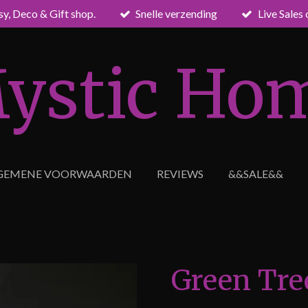
sy, Deco & Gift shop.
Snelle verzending
Live Sales
ystic Ho
GEMENE VOORWAARDEN
REVIEWS
&&SALE&&
Green Tre