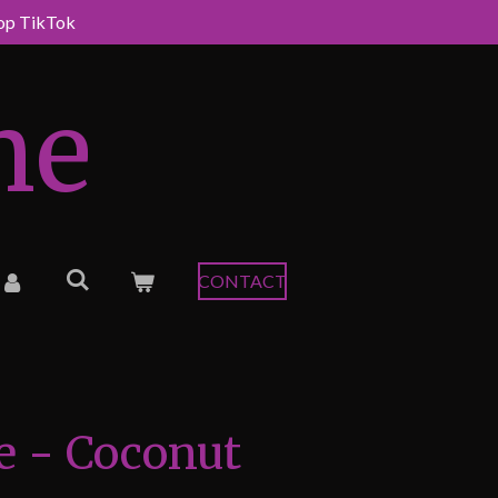
 op TikTok
me
CONTACT
e - Coconut