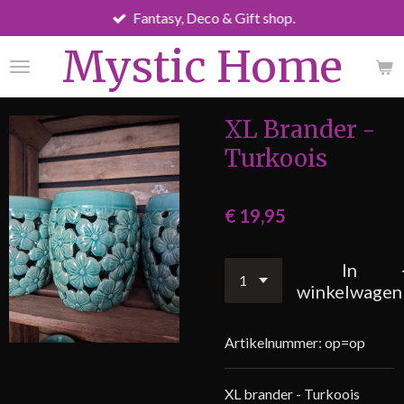
Fantasy, Deco & Gift shop.
Ga
direct
Mystic Home
naar
de
hoofdinhoud
XL Brander -
Turkoois
€ 19,95
In
winkelwagen
Artikelnummer:
op=op
XL brander - Turkoois