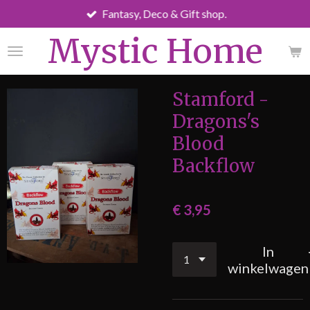
Fantasy, Deco & Gift shop.
Ga
direct
Mystic Home
naar
de
hoofdinhoud
Stamford -
Dragons's
Blood
Backflow
€ 3,95
In
winkelwagen