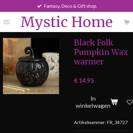
Fantasy, Deco & Gift shop.
Ga
direct
Mystic Home
naar
de
hoofdinhoud
Black Folk
Pumpkin Wax
warmer
€ 14,95
In
winkelwagen
Artikelnummer:
FR_34727