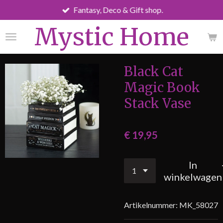
Fantasy, Deco & Gift shop.
Ga
direct
Mystic Home
naar
de
hoofdinhoud
Black Cat
Magic Book
Stack Vase
€ 19,95
In
winkelwagen
Artikelnummer:
MK_58027