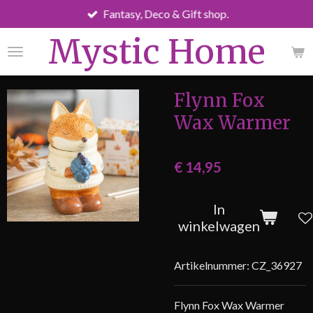
Fantasy, Deco & Gift shop.
Ga
direct
Mystic Home
naar
de
hoofdinhoud
Flynn Fox
Wax Warmer
€ 14,95
In
winkelwagen
Artikelnummer:
CZ_36927
Flynn Fox Wax Warmer