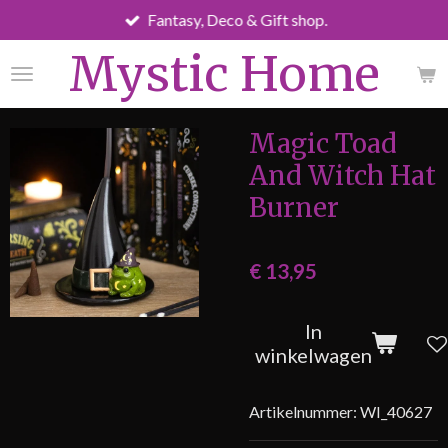
Fantasy, Deco & Gift shop.
Ga
direct
Mystic Home
naar
de
hoofdinhoud
Magic Toad
And Witch Hat
Burner
€ 13,95
In
winkelwagen
Artikelnummer:
WI_40627