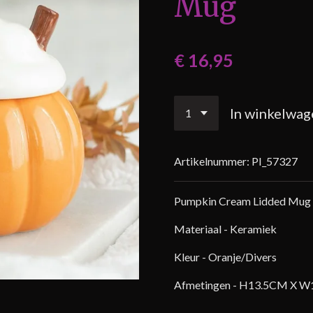
Mug
€ 16,95
In winkelwag
Artikelnummer:
PI_57327
Pumpkin Cream Lidded Mug
Materiaal - Keramiek
Kleur - Oranje/Divers
Afmetingen -
H13.5CM X W