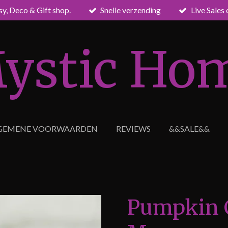
sy, Deco & Gift shop.
Snelle verzending
Live Sales
ystic Ho
GEMENE VOORWAARDEN
REVIEWS
&&SALE&&
Pumpkin 