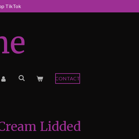
 op TikTok
me
CONTACT
Cream Lidded