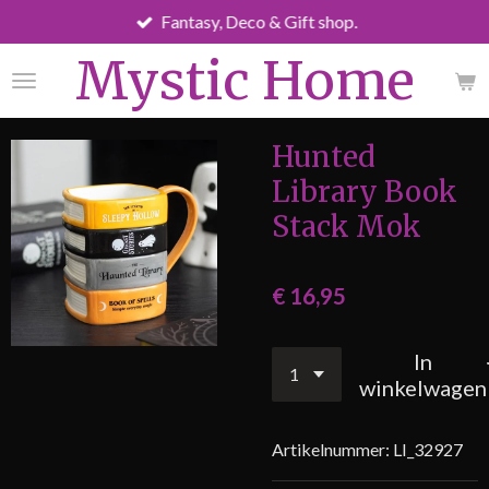
Fantasy, Deco & Gift shop.
Ga
direct
Mystic Home
naar
de
hoofdinhoud
Hunted
Library Book
Stack Mok
€ 16,95
In
winkelwagen
Artikelnummer:
LI_32927