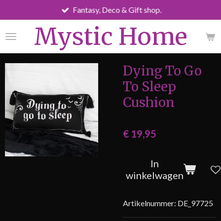
Fantasy, Deco & Gift shop.
Ga
direct
Mystic Home
naar
de
hoofdinhoud
Dying To Go
To Sleep
Cushion
€ 19,95
In
winkelwagen
Artikelnummer:
DE_97725