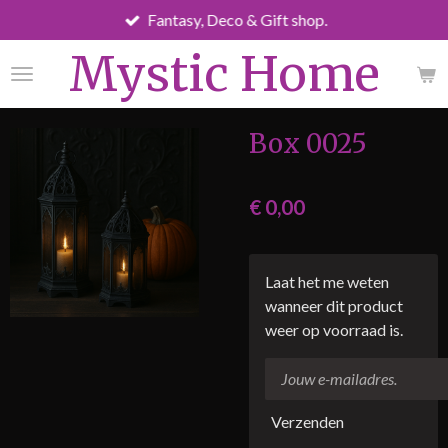
Fantasy, Deco & Gift shop.
Ga
direct
Mystic Home
naar
de
hoofdinhoud
Box 0025
€ 0,00
Laat het me weten
wanneer dit product
weer op voorraad is.
Verzenden